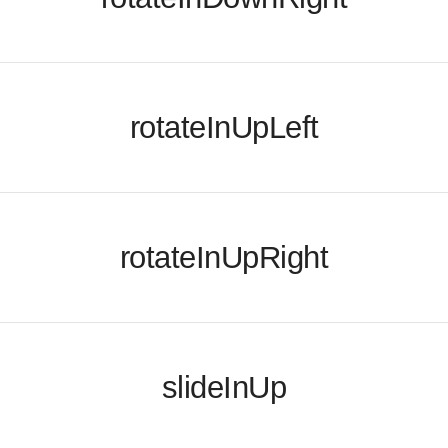
rotateInUpLeft
rotateInUpRight
slideInUp