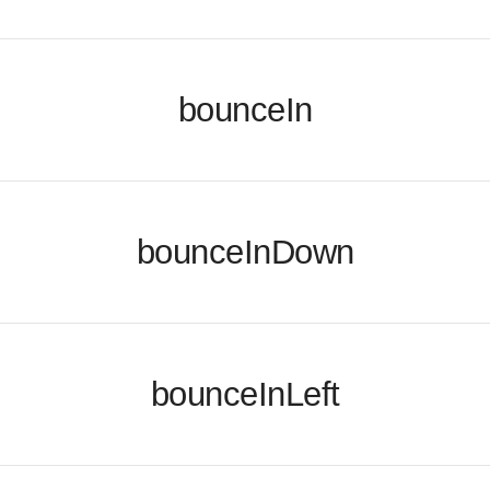
bounceIn
bounceInDown
bounceInLeft