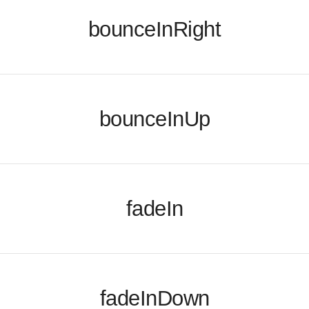
bounceInRight
bounceInUp
fadeIn
fadeInDown