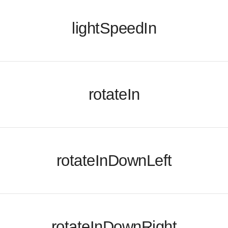
lightSpeedIn
rotateIn
rotateInDownLeft
rotateInDownRight