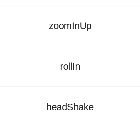
zoomInUp
rollIn
headShake