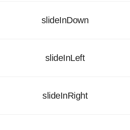
slideInDown
slideInLeft
slideInRight