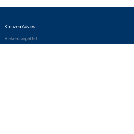
Kreuzen Advies
Blekerssingel 50
2806 AB Gouda
+31 (0)6 513 49 350
marieke.kreuzen@kreuzen-advies.nl
Contact
Zoek je een ervaren Business Consultant om je bedrijf nieuw
leven in te blazen? Om het weer te laten bruisen!
Persoonlijk contact is voor mij heel belangrijk. Neem contact op
en we maken een afspraak. Om door te spreken waar je