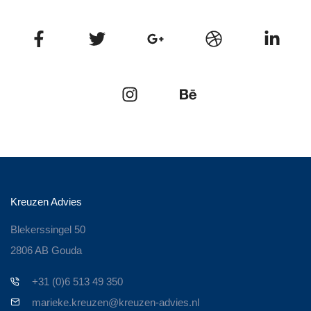
Kreuzen Advies
Blekerssingel 50
2806 AB Gouda
+31 (0)6 513 49 350
marieke.kreuzen@kreuzen-advies.nl