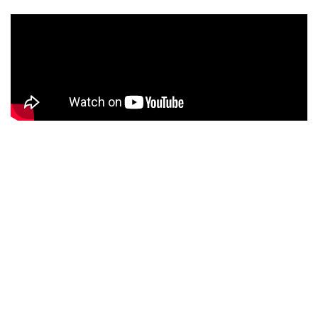
Background video
Lorem ipsum dolor sit amet, adipiscing elit, sed do eiusmod
tempor incididunt ut labore dolore.