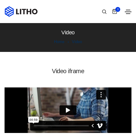
0
Video
Home
Video
Video iframe