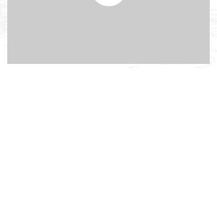
Background youtube
video
Lorem ipsum dolor sit amet, adipiscing elit, sed do eiusmod
tempor incididunt ut labore dolore.