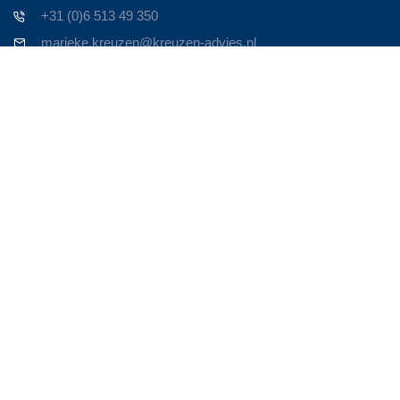
+31 (0)6 513 49 350
marieke.kreuzen@kreuzen-advies.nl
Contact
Zoek je een ervaren Business Consultant om je bedrijf nieuw
leven in te blazen? Om het weer te laten bruisen!
Persoonlijk contact is voor mij heel belangrijk. Neem contact op
en we maken een afspraak. Om door te spreken waar je
tegenaan loopt en op welke manier ik van toegevoegde waarde
kan zijn in de oplossing.