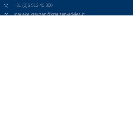
+31 (0)6 513 49 350
marieke.kreuzen@kreuzen-advies.nl
Contact
Zoek je een ervaren Business Consultant om je bedrijf nieuw
leven in te blazen? Om het weer te laten bruisen!
Persoonlijk contact is voor mij heel belangrijk. Neem contact op
en we maken een afspraak. Om door te spreken waar je
tegenaan loopt en op welke manier ik van toegevoegde waarde
kan zijn in de oplossing.